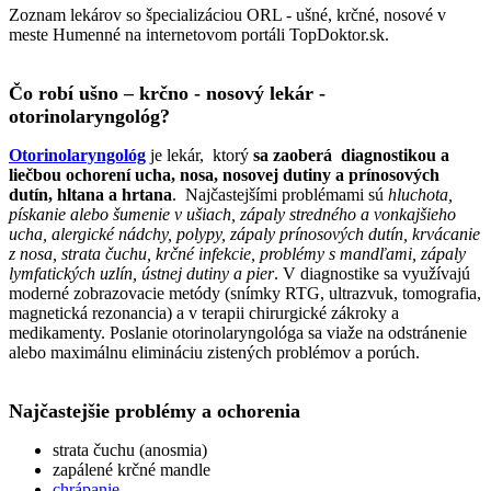
Zoznam lekárov so špecializáciou ORL - ušné, krčné, nosové v
meste Humenné na internetovom portáli TopDoktor.sk.
Čo robí ušno – krčno - nosový lekár -
otorinolaryngológ?
Otorinolaryngológ
je lekár, ktorý
sa zaoberá diagnostikou a
liečbou ochorení ucha, nosa, nosovej dutiny a prínosových
dutín, hltana a hrtana
. Najčastejšími problémami sú
hluchota,
pískanie alebo šumenie v ušiach, zápaly stredného a vonkajšieho
ucha, alergické nádchy, polypy, zápaly prínosových dutín, krvácanie
z nosa, strata čuchu, krčné infekcie, problémy s mandľami, zápaly
lymfatických uzlín, ústnej dutiny a pier
. V diagnostike sa využívajú
moderné zobrazovacie metódy (snímky RTG, ultrazvuk, tomografia,
magnetická rezonancia) a v terapii chirurgické zákroky a
medikamenty. Poslanie otorinolaryngológa sa viaže na odstránenie
alebo maximálnu elimináciu zistených problémov a porúch.
Najčastejšie problémy a ochorenia
strata čuchu (anosmia)
zapálené krčné mandle
chrápanie