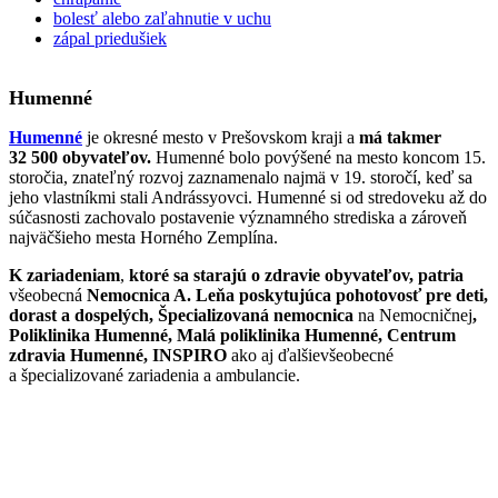
bolesť alebo zaľahnutie v uchu
zápal priedušiek
Humenné
Humenné
je okresné mesto v Prešovskom kraji a
má takmer
32 500 obyvateľov.
Humenné bolo povýšené na mesto koncom 15.
storočia, znateľný rozvoj zaznamenalo najmä v 19. storočí, keď sa
jeho vlastníkmi stali Andrássyovci. Humenné si od stredoveku až do
súčasnosti zachovalo postavenie významného strediska a zároveň
najväčšieho mesta Horného Zemplína.
K zariadeniam
,
ktoré sa starajú o zdravie obyvateľov, patria
všeobecná
Nemocnica A. Leňa poskytujúca pohotovosť pre deti,
dorast a dospelých, Špecializovaná nemocnica
na Nemocničnej
,
Poliklinika Humenné, Malá poliklinika Humenné, Centrum
zdravia Humenné, INSPIRO
ako aj ďalšievšeobecné
a špecializované zariadenia a ambulancie.