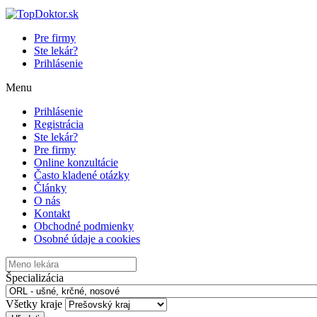
Pre firmy
Ste lekár?
Prihlásenie
Menu
Prihlásenie
Registrácia
Ste lekár?
Pre firmy
Online konzultácie
Často kladené otázky
Články
O nás
Kontakt
Obchodné podmienky
Osobné údaje a cookies
Špecializácia
Všetky kraje