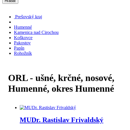
Hľadať
Prešovský kraj
Humenné
Kamenica nad Cirochou
Koškovce
Pakostov
Papín
Rohožník
ORL - ušné, krčné, nosové,
Humenné, okres Humenné
MUDr. Rastislav Frivaldský