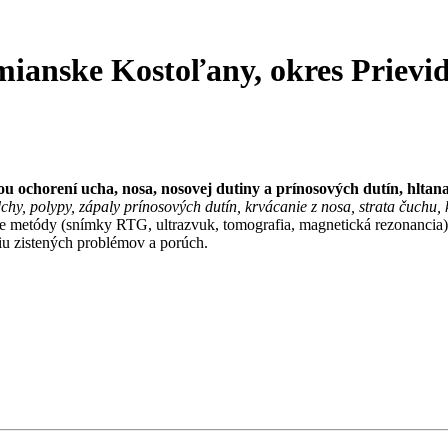
mianske Kostoľany, okres Prievi
?
ou ochorení ucha, nosa, nosovej dutiny a prínosových dutín, hltan
chy, polypy, zápaly prínosových dutín, krvácanie z nosa, strata čuchu, 
e metódy (snímky RTG, ultrazvuk, tomografia, magnetická rezonancia) 
ciu zistených problémov a porúch.