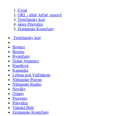
Úvod
ORL - ušné, krčné, nosové
Trenčiansky kraj
okres Prievidza
Zemianske Kostoľany
Trenčiansky kraj
Bojnice
Brusno
Bystričany
Dolné Vestenice
Handlová
Kanianka
Lehota pod Vtáčnikom
Nitrianske Pravno
Nitrianske Rudno
Nováky
Oslany
Pravenec
Prievidza
Valaská Belá
Zemianske Kostoľany