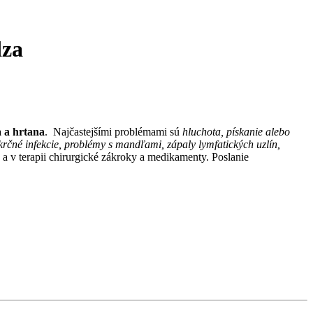
dza
a a hrtana
. Najčastejšími problémami sú
hluchota, pískanie alebo
krčné infekcie, problémy s mandľami, zápaly lymfatických uzlín,
a v terapii chirurgické zákroky a medikamenty. Poslanie