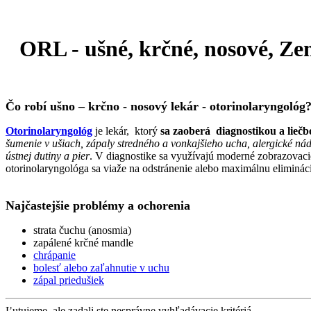
ORL - ušné, krčné, nosové, Ze
Čo robí ušno – krčno - nosový lekár - otorinolaryngológ
Otorinolaryngológ
je lekár, ktorý
sa zaoberá diagnostikou a liečb
šumenie v ušiach, zápaly stredného a vonkajšieho ucha, alergické nád
ústnej dutiny a pier
. V diagnostike sa využívajú moderné zobrazovaci
otorinolaryngológa sa viaže na odstránenie alebo maximálnu eliminá
Najčastejšie problémy a ochorenia
strata čuchu (anosmia)
zapálené krčné mandle
chrápanie
bolesť alebo zaľahnutie v uchu
zápal priedušiek
Ľutujeme, ale zadali ste nesprávne vyhľadávacie kritériá,