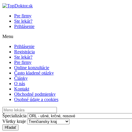
Pre firmy
Ste lekár?
Prihlásenie
Menu
Prihlásenie
Registrácia
Ste lekár?
Pre firmy
Online konzultácie
Často kladené otázky
Články
O nás
Kontakt
Obchodné podmienky
Osobné údaje a cookies
Špecializácia
Všetky kraje
Hľadať