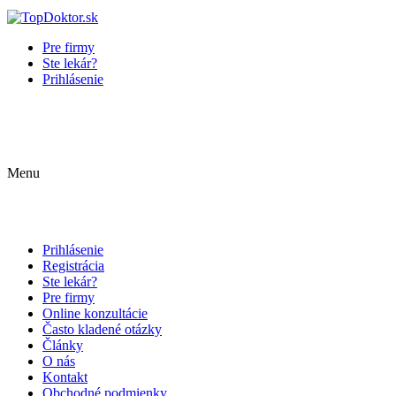
Pre firmy
Ste lekár?
Prihlásenie
Menu
Prihlásenie
Registrácia
Ste lekár?
Pre firmy
Online konzultácie
Často kladené otázky
Články
O nás
Kontakt
Obchodné podmienky