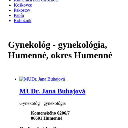
Koškovce
Pakostov
Papín
Rohožník
Gynekológ - gynekológia,
Humenné, okres Humenné
MUDr. Jana Buhajová
Gynekológ - gynekológia
Komenského 6206/7
06601
Humenné