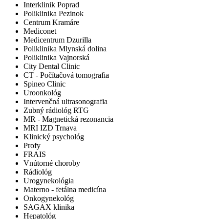
Interklinik Poprad
Poliklinika Pezinok
Centrum Kramáre
Mediconet
Medicentrum Dzurilla
Poliklinika Mlynská dolina
Poliklinika Vajnorská
City Dental Clinic
CT - Počítačová tomografia
Spineo Clinic
Uroonkológ
Intervenčná ultrasonografia
Zubný rádiológ RTG
MR - Magnetická rezonancia
MRI IZD Trnava
Klinický psychológ
Profy
FRAIS
Vnútorné choroby
Rádiológ
Urogynekológia
Materno - fetálna medicína
Onkogynekológ
SAGAX klinika
Hepatológ