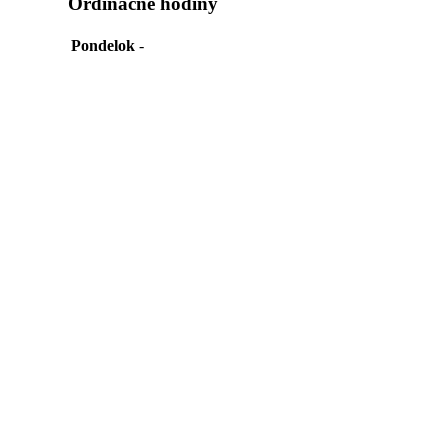
Ordinačné hodiny
Pondelok
-
Utorok
-
Streda
-
Štvrtok
-
Piatok
-
MUDr. Tibor Focko
Gynekológ - gynekológia
Chemlonská 1
06601
Humenné
Ordinačné hodiny
Pondelok
7:00-13:00 || 13:30-15:30
Utorok
7:00-13:00 || 13:30-17:00
Streda
7:00-13:00 || 13:30-15:30
Štvrtok
7:00-13:00 || 13:30-15:30