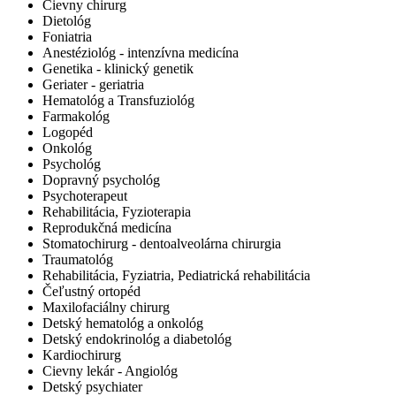
Cievny chirurg
Dietológ
Foniatria
Anestéziológ - intenzívna medicína
Genetika - klinický genetik
Geriater - geriatria
Hematológ a Transfuziológ
Farmakológ
Logopéd
Onkológ
Psychológ
Dopravný psychológ
Psychoterapeut
Rehabilitácia, Fyzioterapia
Reprodukčná medicína
Stomatochirurg - dentoalveolárna chirurgia
Traumatológ
Rehabilitácia, Fyziatria, Pediatrická rehabilitácia
Čeľustný ortopéd
Maxilofaciálny chirurg
Detský hematológ a onkológ
Detský endokrinológ a diabetológ
Kardiochirurg
Cievny lekár - Angiológ
Detský psychiater