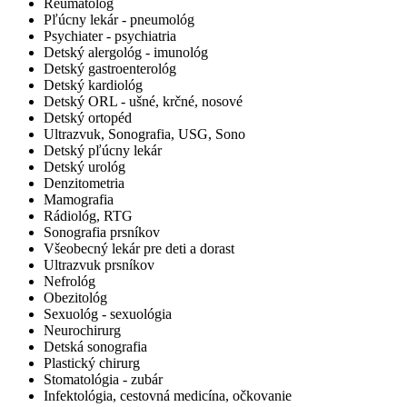
Reumatológ
Pľúcny lekár - pneumológ
Psychiater - psychiatria
Detský alergológ - imunológ
Detský gastroenterológ
Detský kardiológ
Detský ORL - ušné, krčné, nosové
Detský ortopéd
Ultrazvuk, Sonografia, USG, Sono
Detský pľúcny lekár
Detský urológ
Denzitometria
Mamografia
Rádiológ, RTG
Sonografia prsníkov
Všeobecný lekár pre deti a dorast
Ultrazvuk prsníkov
Nefrológ
Obezitológ
Sexuológ - sexuológia
Neurochirurg
Detská sonografia
Plastický chirurg
Stomatológia - zubár
Infektológia, cestovná medicína, očkovanie