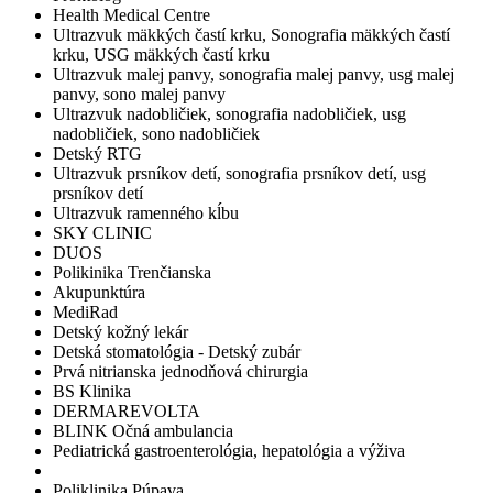
Health Medical Centre
Ultrazvuk mäkkých častí krku, Sonografia mäkkých častí
krku, USG mäkkých častí krku
Ultrazvuk malej panvy, sonografia malej panvy, usg malej
panvy, sono malej panvy
Ultrazvuk nadobličiek, sonografia nadobličiek, usg
nadobličiek, sono nadobličiek
Detský RTG
Ultrazvuk prsníkov detí, sonografia prsníkov detí, usg
prsníkov detí
Ultrazvuk ramenného kĺbu
SKY CLINIC
DUOS
Polikinika Trenčianska
Akupunktúra
MediRad
Detský kožný lekár
Detská stomatológia - Detský zubár
Prvá nitrianska jednodňová chirurgia
BS Klinika
DERMAREVOLTA
BLINK Očná ambulancia
Pediatrická gastroenterológia, hepatológia a výživa
Poliklinika Púpava