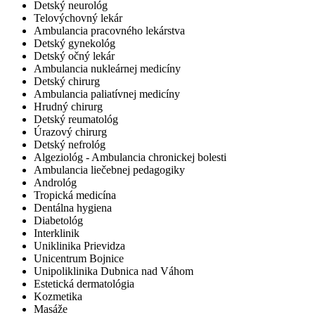
Detský neurológ
Telovýchovný lekár
Ambulancia pracovného lekárstva
Detský gynekológ
Detský očný lekár
Ambulancia nukleárnej medicíny
Detský chirurg
Ambulancia paliatívnej medicíny
Hrudný chirurg
Detský reumatológ
Úrazový chirurg
Detský nefrológ
Algeziológ - Ambulancia chronickej bolesti
Ambulancia liečebnej pedagogiky
Andrológ
Tropická medicína
Dentálna hygiena
Diabetológ
Interklinik
Uniklinika Prievidza
Unicentrum Bojnice
Unipoliklinika Dubnica nad Váhom
Estetická dermatológia
Kozmetika
Masáže