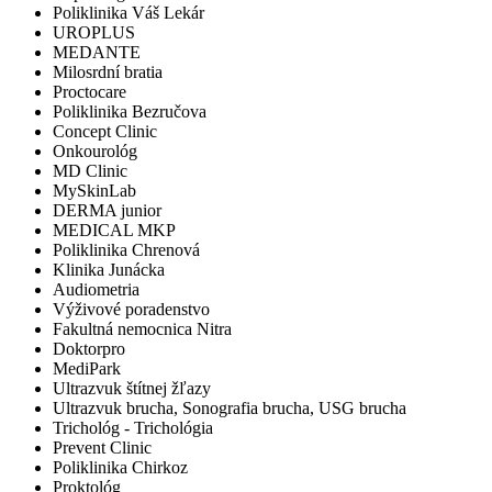
Poliklinika Váš Lekár
UROPLUS
MEDANTE
Milosrdní bratia
Proctocare
Poliklinika Bezručova
Concept Clinic
Onkourológ
MD Clinic
MySkinLab
DERMA junior
MEDICAL MKP
Poliklinika Chrenová
Klinika Junácka
Audiometria
Výživové poradenstvo
Fakultná nemocnica Nitra
Doktorpro
MediPark
Ultrazvuk štítnej žľazy
Ultrazvuk brucha, Sonografia brucha, USG brucha
Trichológ - Trichológia
Prevent Clinic
Poliklinika Chirkoz
Proktológ